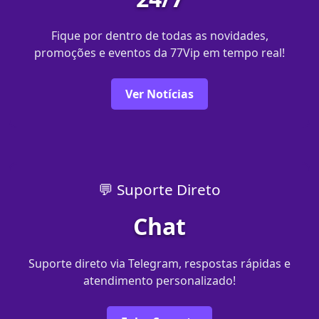
Fique por dentro de todas as novidades,
promoções e eventos da 77Vip em tempo real!
Ver Notícias
💬 Suporte Direto
Chat
Suporte direto via Telegram, respostas rápidas e
atendimento personalizado!