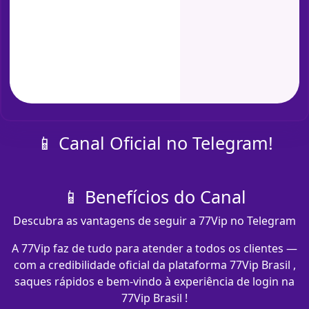
📱 Canal Oficial no Telegram!
📱 Benefícios do Canal
Descubra as vantagens de seguir a 77Vip no Telegram
A 77Vip faz de tudo para atender a todos os clientes —
com a credibilidade oficial da plataforma 77Vip Brasil ,
saques rápidos e bem-vindo à experiência de login na
77Vip Brasil !