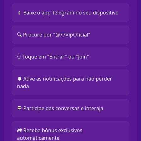
📱 Baixe o app Telegram no seu dispositivo
🔍 Procure por "@77VipOficial"
👆 Toque em "Entrar" ou "Join"
🔔 Ative as notificações para não perder
nada
💬 Participe das conversas e interaja
🎁 Receba bônus exclusivos
automaticamente