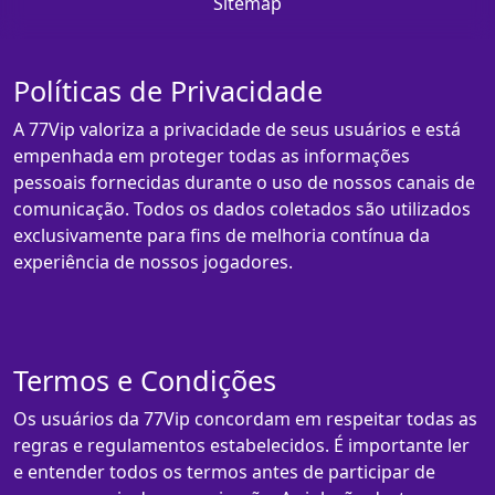
Sitemap
Políticas de Privacidade
A 77Vip valoriza a privacidade de seus usuários e está
empenhada em proteger todas as informações
pessoais fornecidas durante o uso de nossos canais de
comunicação. Todos os dados coletados são utilizados
exclusivamente para fins de melhoria contínua da
experiência de nossos jogadores.
Termos e Condições
Os usuários da 77Vip concordam em respeitar todas as
regras e regulamentos estabelecidos. É importante ler
e entender todos os termos antes de participar de