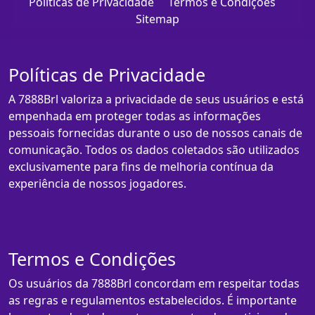
Políticas de Privacidade
Termos e Condições
Sitemap
Políticas de Privacidade
A 7888Brl valoriza a privacidade de seus usuários e está
empenhada em proteger todas as informações
pessoais fornecidas durante o uso de nossos canais de
comunicação. Todos os dados coletados são utilizados
exclusivamente para fins de melhoria contínua da
experiência de nossos jogadores.
Termos e Condições
Os usuários da 7888Brl concordam em respeitar todas
as regras e regulamentos estabelecidos. É importante