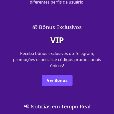
diferentes perfis de usuário.
🎁 Bônus Exclusivos
VIP
Receba bônus exclusivos do Telegram,
promoções especiais e códigos promocionais
únicos!
Ver Bônus
📢 Notícias em Tempo Real