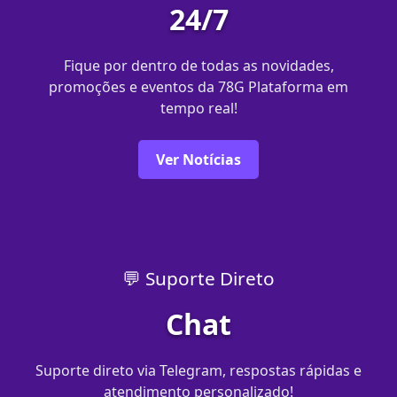
24/7
Fique por dentro de todas as novidades,
promoções e eventos da 78G Plataforma em
tempo real!
Ver Notícias
💬 Suporte Direto
Chat
Suporte direto via Telegram, respostas rápidas e
atendimento personalizado!