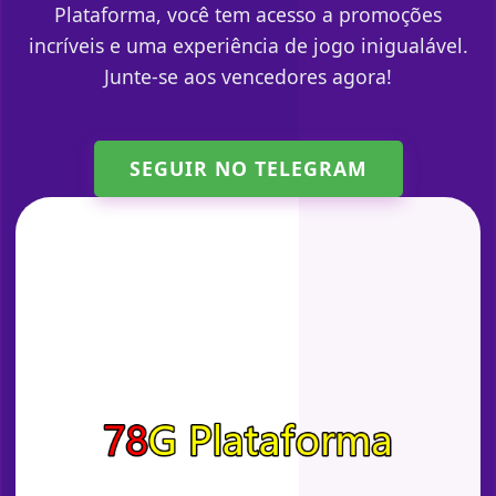
Plataforma, você tem acesso a promoções
incríveis e uma experiência de jogo inigualável.
Junte-se aos vencedores agora!
SEGUIR NO TELEGRAM