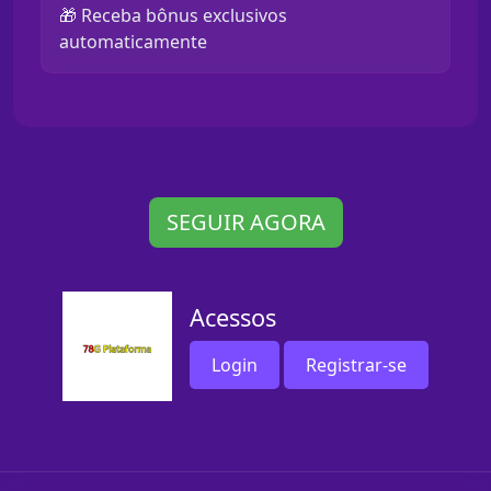
🎁 Receba bônus exclusivos
automaticamente
SEGUIR AGORA
Acessos
Login
Registrar-se