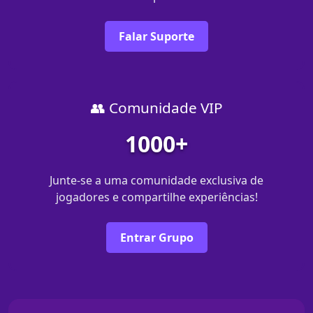
Falar Suporte
👥 Comunidade VIP
1000+
Junte-se a uma comunidade exclusiva de
jogadores e compartilhe experiências!
Entrar Grupo