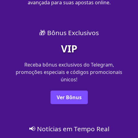
avançada para suas apostas online.
🎁 Bônus Exclusivos
VIP
Receba bônus exclusivos do Telegram,
promoções especiais e códigos promocionais
únicos!
Ver Bônus
📢 Notícias em Tempo Real