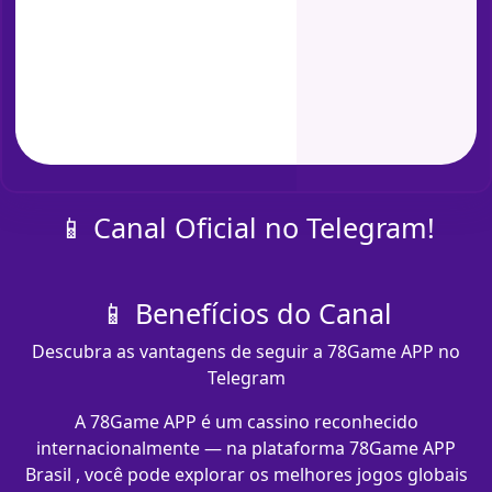
📱 Canal Oficial no Telegram!
📱 Benefícios do Canal
Descubra as vantagens de seguir a 78Game APP no
Telegram
A 78Game APP é um cassino reconhecido
internacionalmente — na plataforma 78Game APP
Brasil , você pode explorar os melhores jogos globais