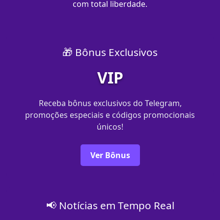
com total liberdade.
🎁 Bônus Exclusivos
VIP
Receba bônus exclusivos do Telegram,
promoções especiais e códigos promocionais
únicos!
Ver Bônus
📢 Notícias em Tempo Real