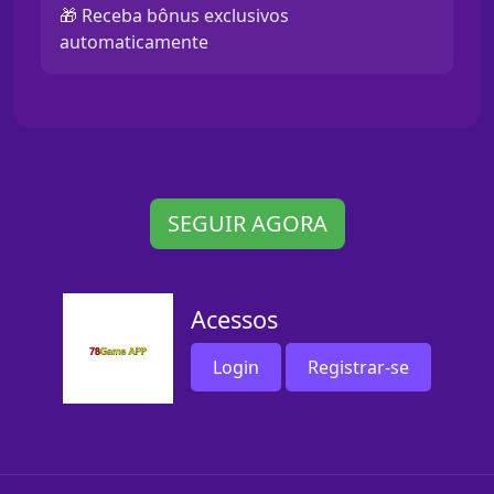
🎁 Receba bônus exclusivos
automaticamente
SEGUIR AGORA
Acessos
Login
Registrar-se