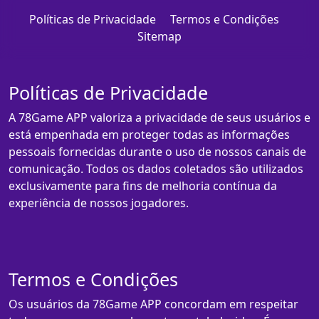
Políticas de Privacidade
Termos e Condições
Sitemap
Políticas de Privacidade
A 78Game APP valoriza a privacidade de seus usuários e
está empenhada em proteger todas as informações
pessoais fornecidas durante o uso de nossos canais de
comunicação. Todos os dados coletados são utilizados
exclusivamente para fins de melhoria contínua da
experiência de nossos jogadores.
Termos e Condições
Os usuários da 78Game APP concordam em respeitar