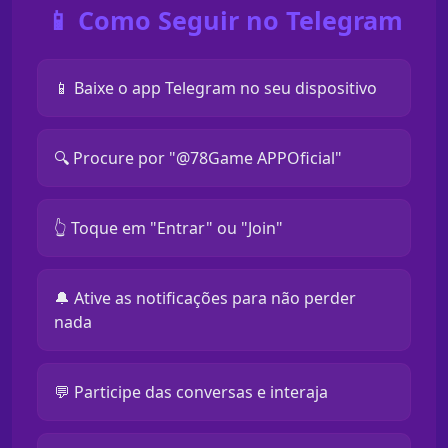
📱 Como Seguir no Telegram
📱 Baixe o app Telegram no seu dispositivo
🔍 Procure por "@78Game APPOficial"
👆 Toque em "Entrar" ou "Join"
🔔 Ative as notificações para não perder
nada
💬 Participe das conversas e interaja