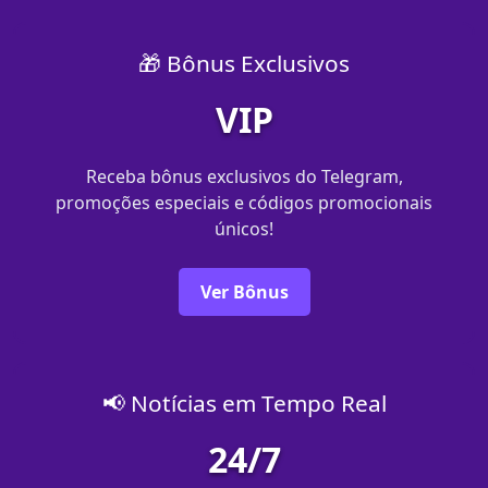
🎁 Bônus Exclusivos
VIP
Receba bônus exclusivos do Telegram,
promoções especiais e códigos promocionais
únicos!
Ver Bônus
📢 Notícias em Tempo Real
24/7