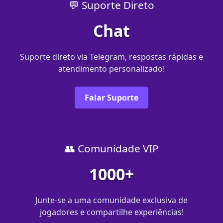
💬 Suporte Direto
Chat
Suporte direto via Telegram, respostas rápidas e
atendimento personalizado!
Falar Suporte
👥 Comunidade VIP
1000+
Junte-se a uma comunidade exclusiva de
jogadores e compartilhe experiências!