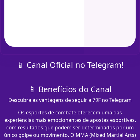
📱 Canal Oficial no Telegram!
📱 Benefícios do Canal
Descubra as vantagens de seguir a 79F no Telegram
Os esportes de combate oferecem uma das
experiências mais emocionantes de apostas esportivas,
com resultados que podem ser determinados por um
único golpe ou movimento. O MMA (Mixed Martial Arts)