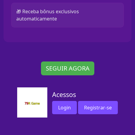
🎁 Receba bônus exclusivos
automaticamente
SEGUIR AGORA
Acessos
Login
Registrar-se