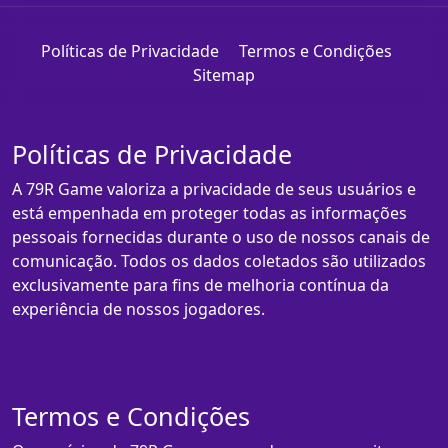
Políticas de Privacidade
Termos e Condições
Sitemap
Políticas de Privacidade
A 79R Game valoriza a privacidade de seus usuários e
está empenhada em proteger todas as informações
pessoais fornecidas durante o uso de nossos canais de
comunicação. Todos os dados coletados são utilizados
exclusivamente para fins de melhoria contínua da
experiência de nossos jogadores.
Termos e Condições