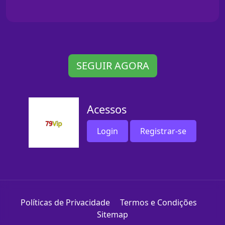
SEGUIR AGORA
Acessos
Login
Registrar-se
Políticas de Privacidade
Termos e Condições
Sitemap