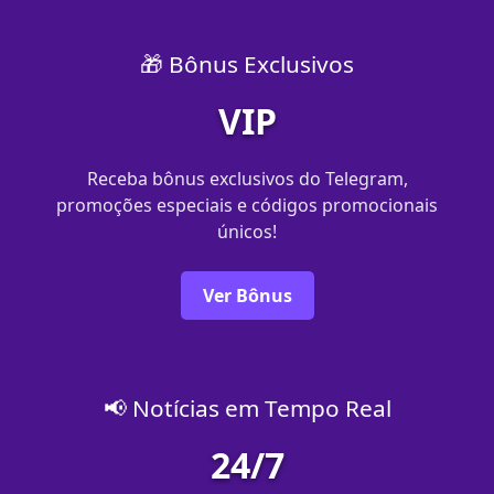
🎁 Bônus Exclusivos
VIP
Receba bônus exclusivos do Telegram,
promoções especiais e códigos promocionais
únicos!
Ver Bônus
📢 Notícias em Tempo Real
24/7