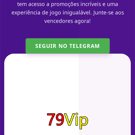
tem acesso a promoções incríveis e uma
experiência de jogo inigualável. Junte-se aos
vencedores agora!
SEGUIR NO TELEGRAM