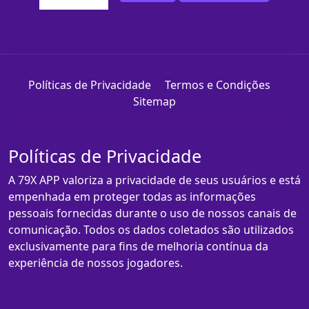
Políticas de Privacidade
Termos e Condições
Sitemap
Políticas de Privacidade
A 79X APP valoriza a privacidade de seus usuários e está
empenhada em proteger todas as informações
pessoais fornecidas durante o uso de nossos canais de
comunicação. Todos os dados coletados são utilizados
exclusivamente para fins de melhoria contínua da
experiência de nossos jogadores.