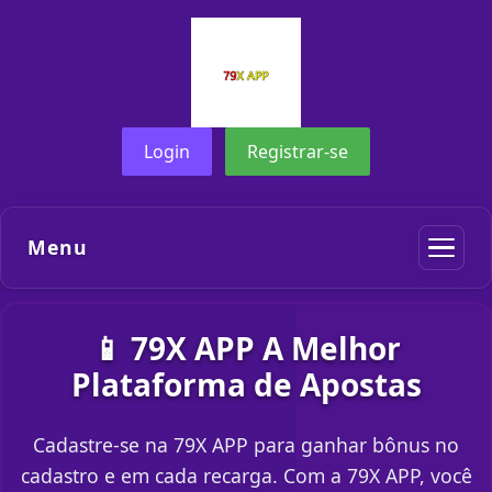
Login
Registrar-se
Menu
📱 79X APP A Melhor
Plataforma de Apostas
Cadastre-se na 79X APP para ganhar bônus no
cadastro e em cada recarga. Com a 79X APP, você