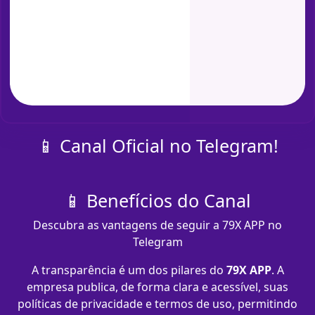
📱 Canal Oficial no Telegram!
📱 Benefícios do Canal
Descubra as vantagens de seguir a 79X APP no
Telegram
A transparência é um dos pilares do
79X APP
. A
empresa publica, de forma clara e acessível, suas
políticas de privacidade e termos de uso, permitindo