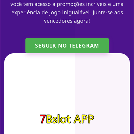
você tem acesso a promoções incríveis e uma
experiência de jogo inigualável. Junte-se aos
vencedores agora!
SEGUIR NO TELEGRAM