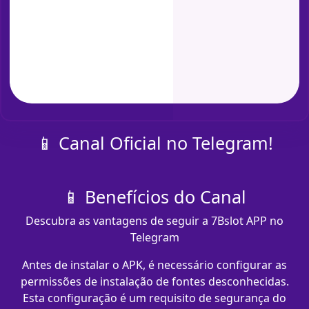
📱 Canal Oficial no Telegram!
📱 Benefícios do Canal
Descubra as vantagens de seguir a 7Bslot APP no
Telegram
Antes de instalar o APK, é necessário configurar as
permissões de instalação de fontes desconhecidas.
Esta configuração é um requisito de segurança do