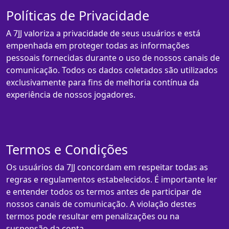
Políticas de Privacidade
A 7JJ valoriza a privacidade de seus usuários e está
empenhada em proteger todas as informações
pessoais fornecidas durante o uso de nossos canais de
comunicação. Todos os dados coletados são utilizados
exclusivamente para fins de melhoria contínua da
experiência de nossos jogadores.
Termos e Condições
Os usuários da 7JJ concordam em respeitar todas as
regras e regulamentos estabelecidos. É importante ler
e entender todos os termos antes de participar de
nossos canais de comunicação. A violação destes
termos pode resultar em penalizações ou na
suspensão da conta.