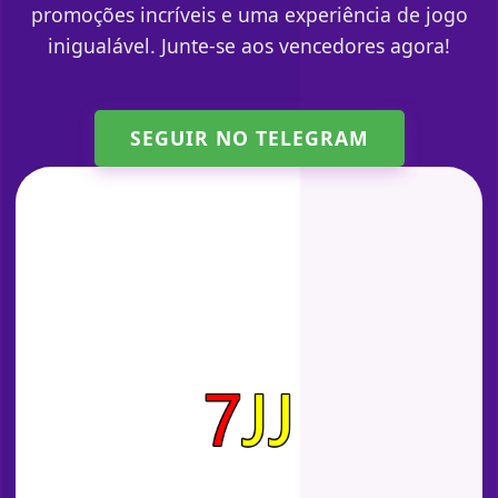
promoções incríveis e uma experiência de jogo
inigualável. Junte-se aos vencedores agora!
SEGUIR NO TELEGRAM