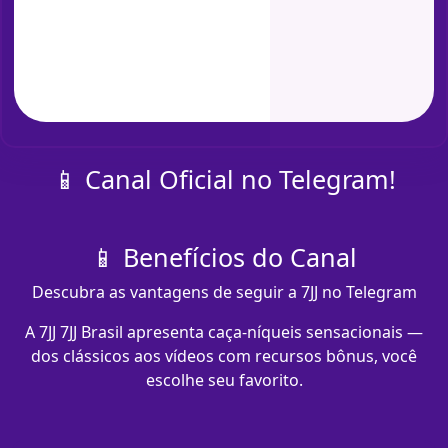
📱 Canal Oficial no Telegram!
📱 Benefícios do Canal
Descubra as vantagens de seguir a 7JJ no Telegram
A 7JJ 7JJ Brasil apresenta caça-níqueis sensacionais —
dos clássicos aos vídeos com recursos bônus, você
escolhe seu favorito.