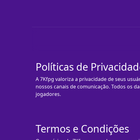
Políticas de Privacida
A 7Kfpg valoriza a privacidade de seus usu
nossos canais de comunicação. Todos os dad
jogadores.
Termos e Condições