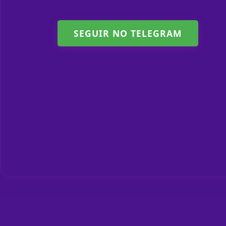
SEGUIR NO TELEGRAM