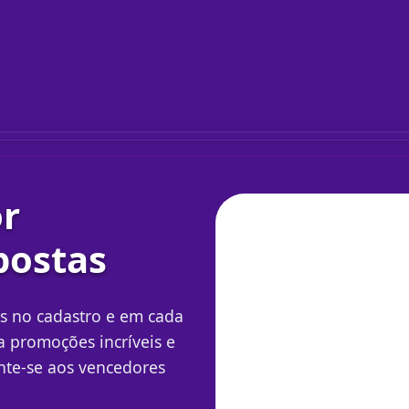
or
postas
s no cadastro e em cada
a promoções incríveis e
unte-se aos vencedores