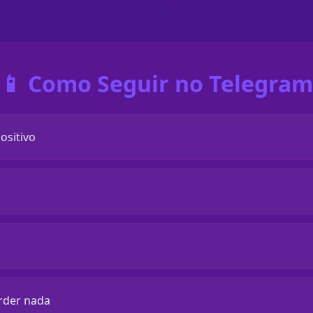
📱 Como Seguir no Telegram
ositivo
erder nada