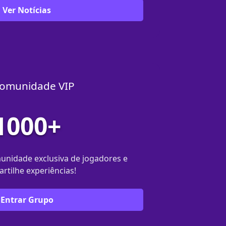
Ver Notícias
Comunidade VIP
1000+
unidade exclusiva de jogadores e
rtilhe experiências!
Entrar Grupo