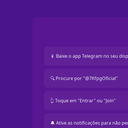
📱 Baixe o app Telegram no seu disp
🔍 Procure por "@7KfpgOficial"
👆 Toque em "Entrar" ou "Join"
🔔 Ative as notificações para não p