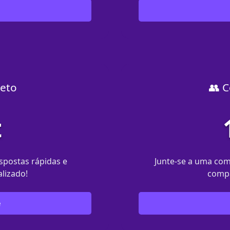
reto
👥 
t
espostas rápidas e
Junte-se a uma com
lizado!
compa
e