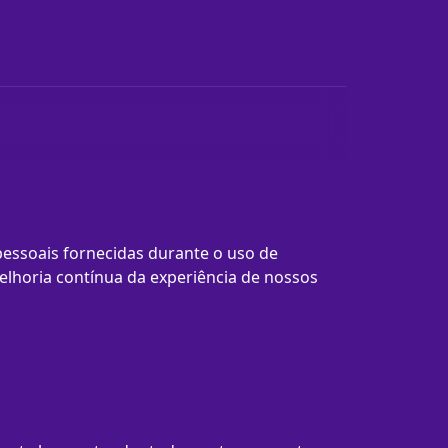
pessoais fornecidas durante o uso de
elhoria contínua da experiência de nossos