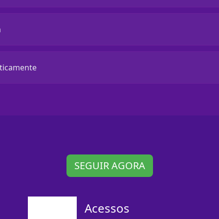
a
aticamente
SEGUIR AGORA
Acessos