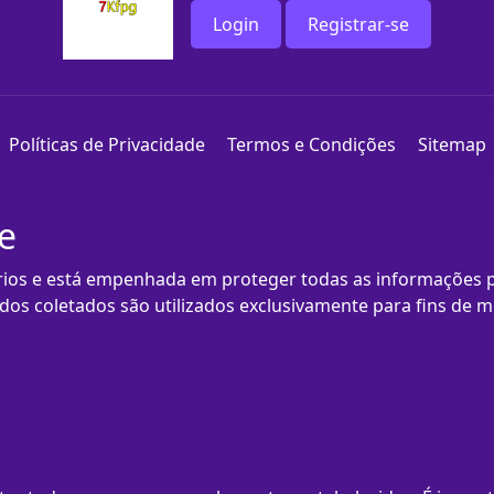
Login
Registrar-se
Políticas de Privacidade
Termos e Condições
Sitemap
de
ários e está empenhada em proteger todas as informações 
os coletados são utilizados exclusivamente para fins de m