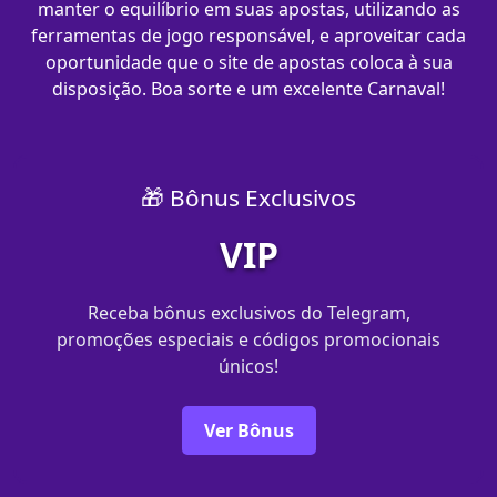
manter o equilíbrio em suas apostas, utilizando as
ferramentas de jogo responsável, e aproveitar cada
oportunidade que o site de apostas coloca à sua
disposição. Boa sorte e um excelente Carnaval!
🎁 Bônus Exclusivos
VIP
Receba bônus exclusivos do Telegram,
promoções especiais e códigos promocionais
únicos!
Ver Bônus