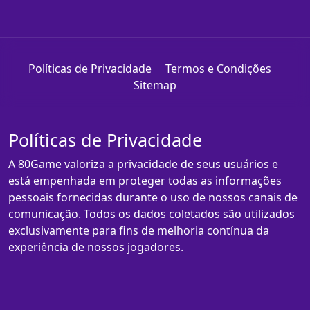
Políticas de Privacidade
Termos e Condições
Sitemap
Políticas de Privacidade
A 80Game valoriza a privacidade de seus usuários e
está empenhada em proteger todas as informações
pessoais fornecidas durante o uso de nossos canais de
comunicação. Todos os dados coletados são utilizados
exclusivamente para fins de melhoria contínua da
experiência de nossos jogadores.