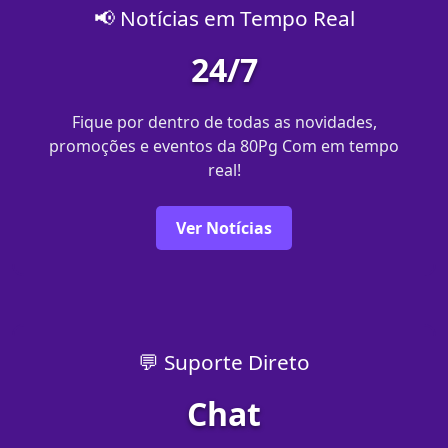
📢 Notícias em Tempo Real
24/7
Fique por dentro de todas as novidades,
promoções e eventos da 80Pg Com em tempo
real!
Ver Notícias
💬 Suporte Direto
Chat