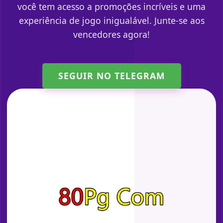
você tem acesso a promoções incríveis e uma
experiência de jogo inigualável. Junte-se aos
vencedores agora!
SEGUIR NO TELEGRAM