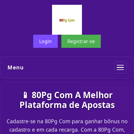
Login
Registrar-se
Menu
📱 80Pg Com A Melhor
Plataforma de Apostas
Cadastre-se na 80Pg Com para ganhar bônus no
cadastro e em cada recarga. Com a 80Pg Com,