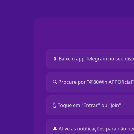
📱 Baixe o app Telegram no seu disp
🔍 Procure por "@80Win APPOficial"
👆 Toque em "Entrar" ou "Join"
🔔 Ative as notificações para não p