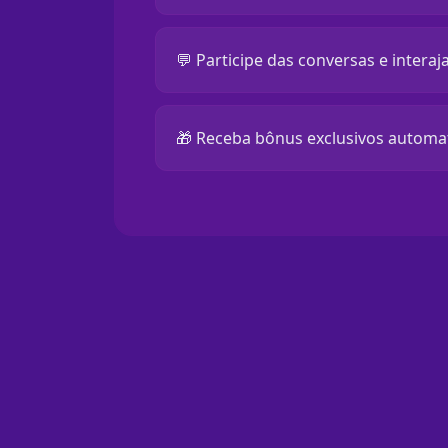
💬 Participe das conversas e interaj
🎁 Receba bônus exclusivos autom