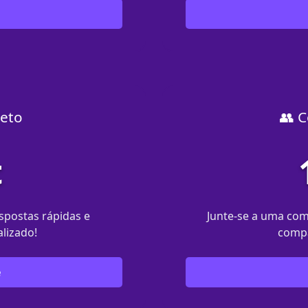
reto
👥 
t
espostas rápidas e
Junte-se a uma com
lizado!
compa
e