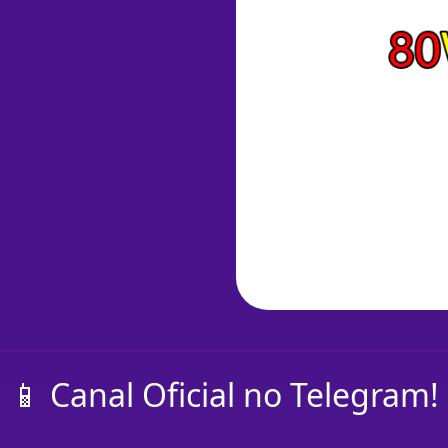
📱 Canal Oficial no Telegram!