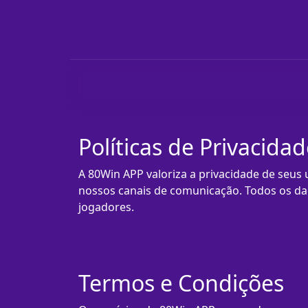
Políticas de Privacida
A 80Win APP valoriza a privacidade de seus
nossos canais de comunicação. Todos os dad
jogadores.
Termos e Condições