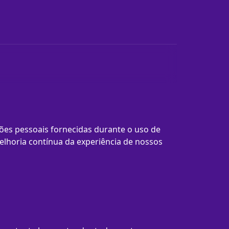
ões pessoais fornecidas durante o uso de
elhoria contínua da experiência de nossos