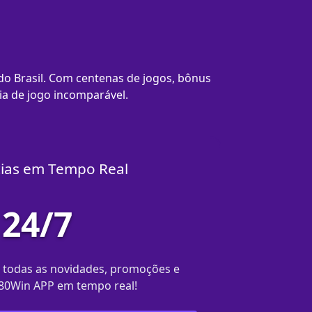
m
do Brasil. Com centenas de jogos, bônus
ia de jogo incomparável.
cias em Tempo Real
24/7
e todas as novidades, promoções e
80Win APP em tempo real!