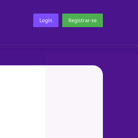
Login
Registrar-se