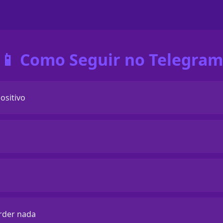
📱 Como Seguir no Telegram
ositivo
erder nada