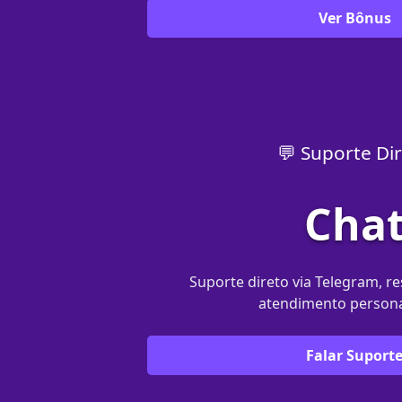
Ver Bônus
💬 Suporte Di
Cha
Suporte direto via Telegram, r
atendimento persona
Falar Suport