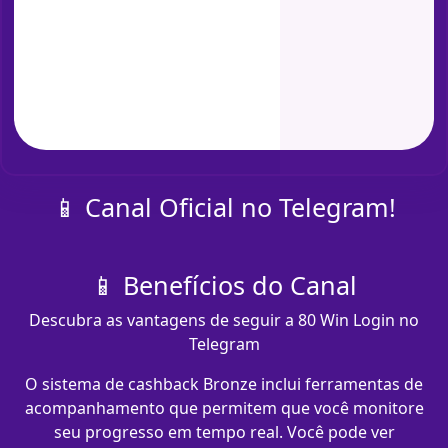
📱 Canal Oficial no Telegram!
📱 Benefícios do Canal
Descubra as vantagens de seguir a 80 Win Login no
Telegram
O sistema de cashback Bronze inclui ferramentas de
acompanhamento que permitem que você monitore
seu progresso em tempo real. Você pode ver