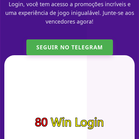
Login, você tem acesso a promoções incríveis e
uma experiência de jogo inigualável. Junte-se aos
vencedores agora!
SEGUIR NO TELEGRAM