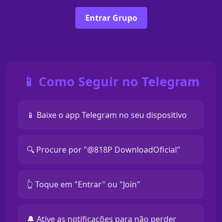
Entrar Grupo
📱 Como Seguir no Telegram
📱 Baixe o app Telegram no seu dispositivo
🔍 Procure por "@818P DownloadOficial"
👆 Toque em "Entrar" ou "Join"
🔔 Ative as notificações para não perder