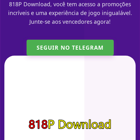
818P Download, você tem acesso a promoções
incríveis e uma experiência de jogo inigualável.
Junte-se aos vencedores agora!
SEGUIR NO TELEGRAM