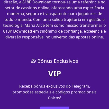
direção, a 818P Download tornou-se uma referência no
setor de cassinos online, oferecendo uma experiência
moderna, segura e transparente para jogadores de
todo o mundo. Com uma sólida trajetória em gestão e
tecnologia, Maria Alice tem como missão transformar o
818P Download em sinônimo de confiança, excelência e
diversão responsável no universo das apostas online.
🎁 Bônus Exclusivos
VIP
Receba bônus exclusivos do Telegram,
promoções especiais e códigos promocionais
únicos!