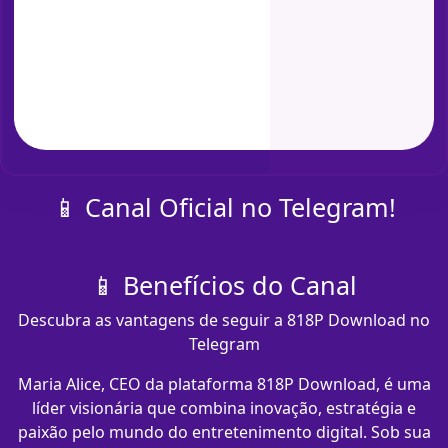
📱 Canal Oficial no Telegram!
📱 Benefícios do Canal
Descubra as vantagens de seguir a 818P Download no
Telegram
Maria Alice, CEO da plataforma 818P Download, é uma
líder visionária que combina inovação, estratégia e
paixão pelo mundo do entretenimento digital. Sob sua