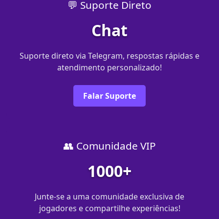
💬 Suporte Direto
Chat
Suporte direto via Telegram, respostas rápidas e
atendimento personalizado!
Falar Suporte
👥 Comunidade VIP
1000+
Junte-se a uma comunidade exclusiva de
jogadores e compartilhe experiências!