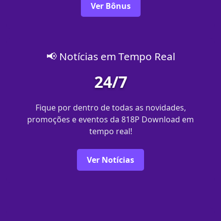
Ver Bônus
📢 Notícias em Tempo Real
24/7
Fique por dentro de todas as novidades,
promoções e eventos da 818P Download em
tempo real!
Ver Notícias